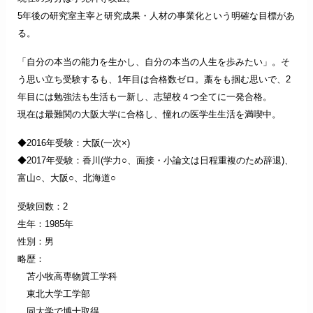
5年後の研究室主宰と研究成果・人材の事業化という明確な目標があ
る。
「自分の本当の能力を生かし、自分の本当の人生を歩みたい」。そ
う思い立ち受験するも、1年目は合格数ゼロ。藁をも掴む思いで、2
年目には勉強法も生活も一新し、志望校４つ全てに一発合格。
現在は最難関の大阪大学に合格し、憧れの医学生生活を満喫中。
◆2016年受験：大阪(一次×)
◆
2017年受験：香川(学力○、面接・小論文は日程重複のため辞退)、
富山○、大阪○、北海道○
受験回数：2
生年：1985年
性別：男
略歴：
苫小牧高専物質工学科
東北大学工学部
同大学で博士取得