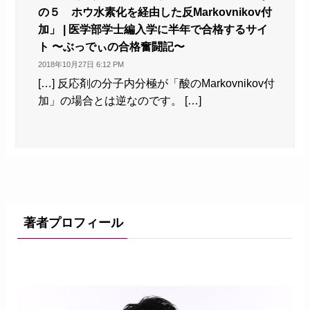
の５ ホウ水素化を経由した反Markovnikov付
加」 | 医学部学士編入学に半年で合格するサイ
ト 〜ぶっでぃの合格奮闘記〜
2018年10月27日 6:12 PM
[…] 反応剤の分子内分極が「酸のMarkovnikov付
加」の場合とは逆なのです。 […]
著者プロフィール