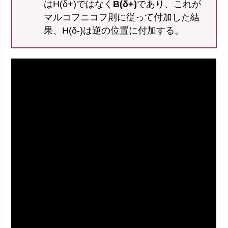
はH(δ+)ではなく
B(δ+)
であり、これが
マルコフニコフ則に従って付加した結
果、H(δ-)は逆の位置に付加する。