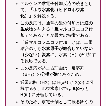
アルケンの求電子付加反応の続きとし
て、
「ホウ水素化（ヒドロホウ素
化）」
を解説する。
この反応は、通常の酸の付加とは
逆の
生成物
を与える
「反マルコフニコフ付
加」
であることが最大の特徴である。
「反マルコフニコフ付加」とは、二重
結合のうち
水素原子が結合していない
（少ない）炭素
に、水素（H）が付加す
る反応である。
この反応が起こる理由は、反応剤
（BH
）の
分極が逆
であるため。
3
通常の酸（HX）は H(δ+) と X(δ-) に分
極するが、ホウ水素化では
B(δ+)
と
H(δ-)
に分極している。
そのため、求電子剤として振る舞うの