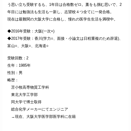
う思い立ち受験するも、1年目は合格数ゼロ。藁をも掴む思いで、2
年目には勉強法も生活も一新し、志望校４つ全てに一発合格。
現在は最難関の大阪大学に合格し、憧れの医学生生活を満喫中。
◆2016年受験：大阪(一次×)
◆
2017年受験：香川(学力○、面接・小論文は日程重複のため辞退)、
富山○、大阪○、北海道○
受験回数：2
生年：1985年
性別：男
略歴：
苫小牧高専物質工学科
東北大学工学部
同大学で博士取得
総合化学メーカーにてエンジニア
→現在、大阪大学医学部医学科に在籍