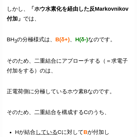
しかし、
「ホウ水素化を経由した反Markovnikov
付加」
では、
BH
の分極様式は、
B(δ+)
、
H(δ-)
なのです。
3
そのため、二重結合にアプローチする（＝求電子
付加をする）のは、
正電荷側に分極しているホウ素Bなのです。
そのため、二重結合を構成するCのうち、
Hが結合
している
Cに対して
B
が付加し