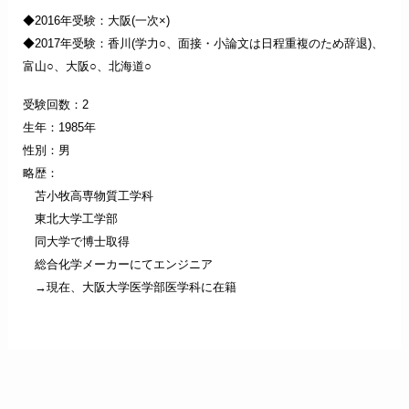
◆2016年受験：大阪(一次×)
◆
2017年受験：香川(学力○、面接・小論文は日程重複のため辞退)、
富山○、大阪○、北海道○
受験回数：2
生年：1985年
性別：男
略歴：
苫小牧高専物質工学科
東北大学工学部
同大学で博士取得
総合化学メーカーにてエンジニア
→現在、大阪大学医学部医学科に在籍