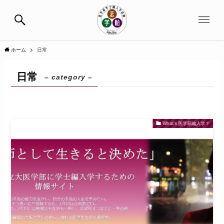
ホーム
日常
日常
– category –
What's 医学部編入学？