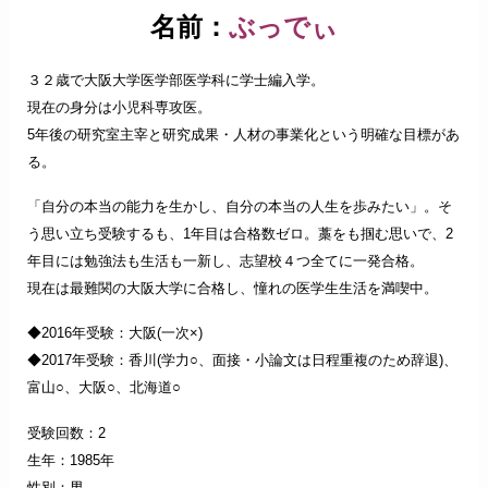
名前：
ぶっでぃ
３２歳で大阪大学医学部医学科に学士編入学。
現在の身分は小児科専攻医。
5年後の研究室主宰と研究成果・人材の事業化という明確な目標があ
る。
「自分の本当の能力を生かし、自分の本当の人生を歩みたい」。そ
う思い立ち受験するも、1年目は合格数ゼロ。藁をも掴む思いで、2
年目には勉強法も生活も一新し、志望校４つ全てに一発合格。
現在は最難関の大阪大学に合格し、憧れの医学生生活を満喫中。
◆2016年受験：大阪(一次×)
◆
2017年受験：香川(学力○、面接・小論文は日程重複のため辞退)、
富山○、大阪○、北海道○
受験回数：2
生年：1985年
性別：男