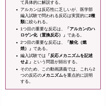
て具体的に解説する。
アルカンは反応性に乏しいが、医学部
編入試験で問われる反応は実質的に
2種
類
に絞られる。
1つ目の重要な反応は、
「アルカンのハ
ロゲン化（置換反応）」
である。
2つ目の重要な反応は、
「酸化（燃
焼）」
である。
編入試験では
「反応メカニズムを記述
せよ」
という問題が頻出する。
そのため、この動画講義では、これら2
つの反応の
メカニズム
を重点的に説明
する。